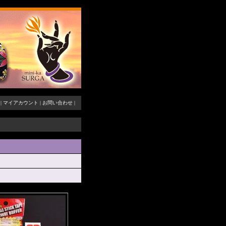
|
マイアカウント
|
お問い合わせ
|