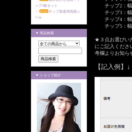
チップ2：幅1
ップ3枚セット
・
チップ装着用両面シ
チップ3：幅1
ール
チップ4：幅1
チップ5：幅1
▼ 商品検索
★３点お選びい
にご記入くださ
考欄よりお知ら
【記入例】
▼ ショップ紹介