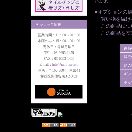
いませ。
■オプションの
・
買い物を続け
▼ ショップ情報
・
この商品につ
・
この商品を友
営業時間：11：00～20：00
水曜のみ：15：00～20：00
定休日：毎週月曜日
商品
TEL：03-6693-1459
販売
FAX：03-6693-1465
E-mail：
info@mini-ka.com
購入
住所：〒166-0004 東京都
ギフ
杉並区阿佐谷南3-2-3-2F
チッ