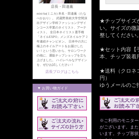
店長・田邉薫
mini-ka(ミニカ) 本名・田邉薫（たな
べかおり）。 武蔵野美術大学空間演
★チップサイズ
出デザイン学科ファッションデザイ
い。サイズの微
ンコース卒業のネイリスト、アーテ
ィスト。 全日本ネイリスト選手権
整してください
「ネイルEXPO」メンズネイルケア 2
年連続チャンピオン。 日本中の方に
極上のネイルアートをお届けした
★セット内容【
い！という思いから、サロンワーク
の他に、通販チップショップを立ち
本、チップ装着
上げました。 ハイレベルなデザイン
を、ぜひお試しください！
★送料（クロネ
店長ブログはこちら
円）
ゆうメールのご
▼ お買い物ガイド
※ご利用のモニター
がございます。また
います。チップ形状