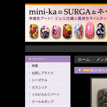
▼ カテゴリー
ホーム
＞
メン
・ 和風
▼
組み合わ
・ お試しプライス
・ シーズナル
・ エスニック
・ トロピカルリゾート
・ クール＆ポップ