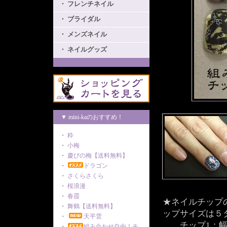
・ フレンチネイル
・ ブライダル
・ メンズネイル
・ ネイルグッズ
▼ mini-kaのおすすめ！
・
粋
・
小梅
・
慶びの梅【送料無料】
・
ドラゴン
・
さくらさくら
・
桜浪漫
・
春霞
★ネイルチップ
・
舞鶴【送料無料】
ップサイズは５
・
天平雲
チップ1：幅1
・
組み合わせ自由！チ