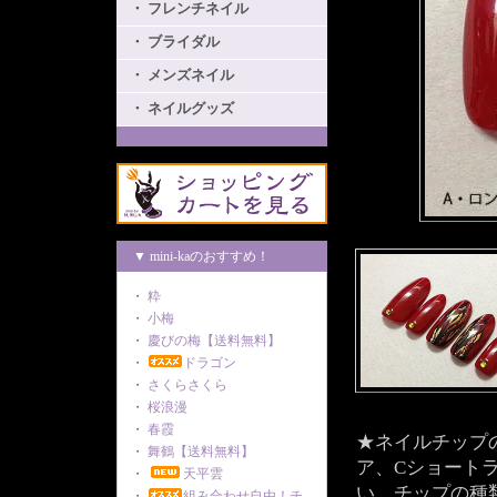
・ フレンチネイル
・ ブライダル
・ メンズネイル
・ ネイルグッズ
▼ mini-kaのおすすめ！
・
粋
・
小梅
・
慶びの梅【送料無料】
・
ドラゴン
・
さくらさくら
・
桜浪漫
・
春霞
★ネイルチップ
・
舞鶴【送料無料】
ア、Cショート
・
天平雲
い。チップの種
・
組み合わせ自由！チ