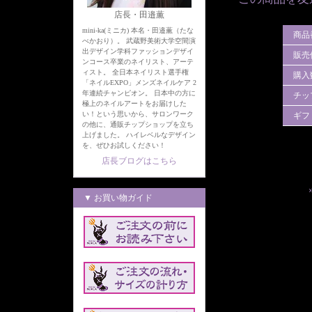
店長・田邉薫
mini-ka(ミニカ) 本名・田邉薫（たな
商品
べかおり）。 武蔵野美術大学空間演
出デザイン学科ファッションデザイ
販売
ンコース卒業のネイリスト、アーテ
ィスト。 全日本ネイリスト選手権
購入
「ネイルEXPO」メンズネイルケア 2
年連続チャンピオン。 日本中の方に
チッ
極上のネイルアートをお届けした
い！という思いから、サロンワーク
ギフ
の他に、通販チップショップを立ち
上げました。 ハイレベルなデザイン
を、ぜひお試しください！
店長ブログはこちら
▼ お買い物ガイド