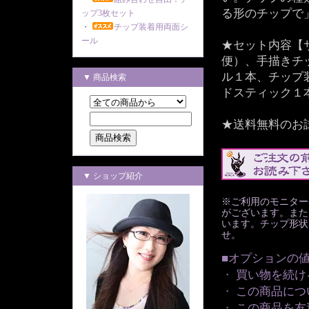
る形のチップで
ップ3枚セット
・
チップ装着用両面シ
ール
★セット内容【
便）、手描きチ
ル１本、チップ
▼ 商品検索
ドスティック１
★送料無料のお
▼ ショップ紹介
※ご利用のモニター
がございます。また
います。チップ形状
せ。
■オプションの
・
買い物を続け
・
この商品につ
・
この商品を友