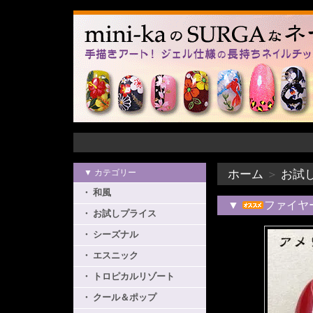
▼ カテゴリー
ホーム
＞
お試
・ 和風
▼
ファイヤ
・ お試しプライス
・ シーズナル
・ エスニック
・ トロピカルリゾート
・ クール＆ポップ